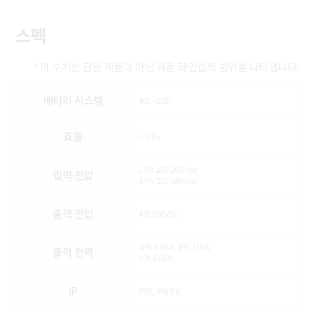
스펙
스펙
* 이 수치는 단일 제품이 아닌 제품 라인업의 범위를 나타냅니다.
배터리 시스템
400 - 800V
효율
> 94%
1 Ph 180–260 Vac
입력 전압
3 Ph 320–440 Vac
출력 전압
450-900Vdc
1Ph 6.6kW, 3Ph 11kW
출력 전력
V2X 6.6kW
IP
IP67, IP6K9K